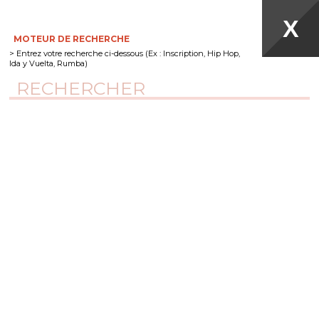
X
MOTEUR DE RECHERCHE
MENU
> Entrez votre recherche ci-dessous (Ex : Inscription, Hip Hop,
Ida y Vuelta, Rumba)
RECHERCHE
VOTRE RECHERCHE
INFORMATIONS
NEWSLETTER
S'ABONNER