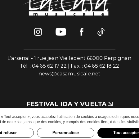
L'arsenal - 1 rue jean Vielledent 66000 Perpignan
Tél. : 04 68 62 17 22 | Fax. : 04 68 62 18 22
news@casamusicale.net
FESTIVAL IDA Y VUELTA
r « Tout accepter », vous acceptez l’utilisation de cookies à usages techniques néc
de notre site, ainsi que des cookies, y compris des cookies tiers, à des fins statisti
Site web par
Paul & Ludo - studio créatif
|
Mentions Légales
|
RGP
t refuser
Personnaliser
Tout accepter