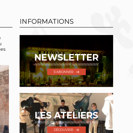
INFORMATIONS
e
u
les
NEWSLETTER
S'ABONNER
LES ATELIERS
DÉCOUVRIR