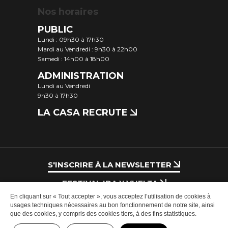
Nos horaires
PUBLIC
Lundi : 09h30 à 17h30
Mardi au Vendredi : 9h30 à 22h00
Samedi : 14h00 à 18h00
ADMINISTRATION
Lundi au Vendredi
9h30 à 17h30
LA CASA RECRUTE
S'INSCRIRE À LA NEWSLETTER
FESTIVAL IDA Y VUELTA
En cliquant sur « Tout accepter », vous acceptez l’utilisation de cookies à
INSCRIPTION ATELIERS
usages techniques nécessaires au bon fonctionnement de notre site, ainsi
que des cookies, y compris des cookies tiers, à des fins statistiques.