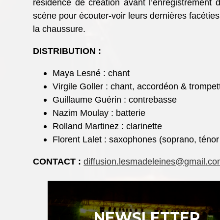
résidence de création avant l’enregistrement 
scène pour écouter-voir leurs dernières facétie
la chaussure.
DISTRIBUTION :
Maya Lesné :
chant
Virgile Goller :
chant,
accordéon & trompet
Guillaume Guérin :
contrebasse
Nazim Moulay :
b
atterie
Rolland Martinez :
clarinette
Florent Lalet :
saxophones (soprano, ténor 
CONTACT :
diffusion.lesmadeleines@gmail.c
NEWSLETTER