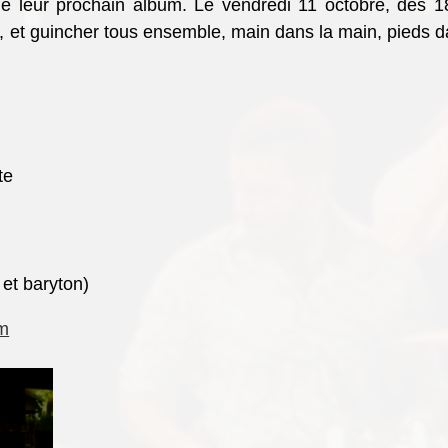
de leur prochain album. Le vendredi 11 octobre, dès 1
s, et guincher tous ensemble, main dans la main, pieds 
te
et baryton)
om