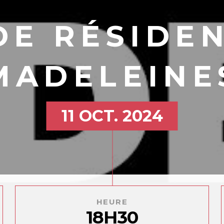
DE RÉSIDEN
MADELEINE
11 OCT. 2024
HEURE
18H30