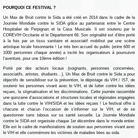
POURQUOI CE FESTIVAL ?
Un Max de Bruit contre le Sida a été créé en 2014 dans le cadre de la
Journée Mondiale contre le SIDA grâce au partenariat entre le Centre
Hospitalier de Perpignan et la Casa Musicale. Il est soutenu par le
COREVIH Occitanie et le Département 66. Son originalité est d’être porté
à la fois par un tissu sanitaire et associatif mobilisé par une scène
artistique locale foisonnante ! Le très bon accueil du public (entre 600 et
1000 personnes chaque année) a incité les organisateurs à poursuivre
l’aventure, pour une 10ème édition !
Porté par des acteurs locaux (soignants, personnes concernées,
associatifs, artistes, étudiants…), Un Max de Bruit contre le Sida a pour
objectifs de sensibiliser sur la prévention, le dépistage du VIH / IST, de
soutenir les personnes vivant avec le VIH, et de lutter contre les idées
reçues, la stigmatisation et les discriminations. Cette journée rassemble
une quinzaine d’associations et structures locales et régionales engagées
dans la lutte contre le VIH/SIDA et les idées reçues ! Le festival offre à
chacune et chacun l’occasion de s’informer sur le VIH, et de se
questionner sans tabous sur sa santé sexuelle. La Journée Mondiale
contre le SIDA est organisée chaque 1er décembre dans le monde entier.
Elle est le cadre de manifestations de soutien aux personnes vivant avec
le VIH et elle commémore les victimes de maladies liées au sida.