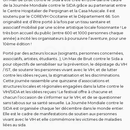
de la Journée Mondiale contre le SIDA grâce au partenariat entre
le Centre Hospitalier de Perpignan et la Casa Musicale. Il est
soutenu par le COREVIH Occitanie et le Département 66. Son
originalité est d’être porté à la fois par un tissu sanitaire et
associatif mobilisé par une scène artistique locale foisonnante ! Le
très bon accueil du public (entre 600 et 1000 personnes chaque
année) a incité les organisateurs à poursuivre l’aventure, pour une
10ème édition !
Porté par des acteurs locaux (soignants, personnes concernées,
associatifs, artistes, étudiants…), Un Max de Bruit contre le Sida a
pour objectifs de sensibiliser sur la prévention, le dépistage du VIH
/ IST, de soutenir les personnes vivant avec le VIH, et de lutter
contre les idées reçues, la stigmatisation et les discriminations.
Cette journée rassemble une quinzaine d’associations et
structures locales et régionales engagées dans la lutte contre le
VIH/SIDA et les idées reçues ! Le festival offre à chacune et
chacun l’occasion de s’informer sur le VIH, et de se questionner
sans tabous sur sa santé sexuelle. La Journée Mondiale contre le
SIDA est organisée chaque 1er décembre dans le monde entier.
Elle est le cadre de manifestations de soutien aux personnes
vivant avec le VIH et elle commémore les victimes de maladies
liées au sida.