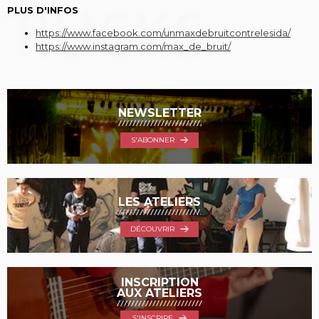
PLUS D'INFOS
https://www.facebook.com/unmaxdebruitcontrelesida/
https://www.instagram.com/max_de_bruit/
NEWSLETTER
S'ABONNER
LES ATELIERS
DÉCOUVRIR
INSCRIPTION
AUX ATELIERS
S'INSCRIRE