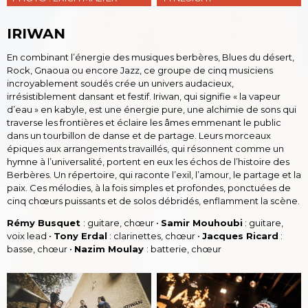
IRIWAN
En combinant l’énergie des musiques berbères, Blues du désert,
Rock, Gnaoua ou encore Jazz, ce groupe de cinq musiciens
incroyablement soudés crée un univers audacieux,
irrésistiblement dansant et festif. Iriwan, qui signifie « la vapeur
d’eau » en kabyle, est une énergie pure, une alchimie de sons qui
traverse les frontières et éclaire les âmes emmenant le public
dans un tourbillon de danse et de partage. Leurs morceaux
épiques aux arrangements travaillés, qui résonnent comme un
hymne à l’universalité, portent en eux les échos de l’histoire des
Berbères. Un répertoire, qui raconte l’exil, l’amour, le partage et la
paix. Ces mélodies, à la fois simples et profondes, ponctuées de
cinq chœurs puissants et de solos débridés, enflamment la scène.
Rémy Busquet
: guitare, chœur •
Samir Mouhoubi
: guitare,
voix lead •
Tony Erdal
: clarinettes, chœur •
Jacques Ricard
:
basse, chœur •
Nazim Moulay
: batterie, chœur