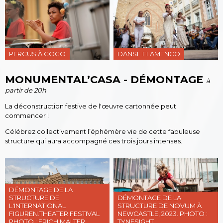
PERCUS À GOGO
DANSE FLAMENCO
MONUMENTAL’CASA - DÉMONTAGE
à
partir de 20h
La déconstruction festive de l'œuvre cartonnée peut
commencer !
Célébrez collectivement l’éphémère vie de cette fabuleuse
structure qui aura accompagné ces trois jours intenses.
DÉMONTAGE DE LA
STRUCTURE DE
DÉMONTAGE DE LA
L'INTERNATIONAL
STRUCTURE DE NOVUM À
FIGUREN.THEATER.FESTIVAL
NEWCASTLE, 2023. PHOTO :
PHOTO : ERICH MALTER
TYNESIGHT