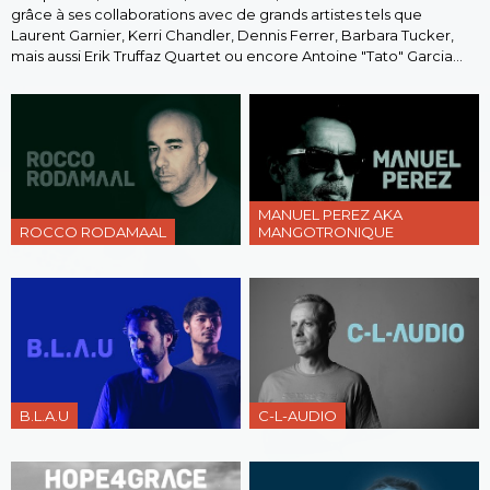
grâce à ses collaborations avec de grands artistes tels que
Laurent Garnier, Kerri Chandler, Dennis Ferrer, Barbara Tucker,
mais aussi Erik Truffaz Quartet ou encore Antoine "Tato" Garcia…
MANUEL PEREZ AKA
ROCCO RODAMAAL
MANGOTRONIQUE
B.L.A.U
C-L-AUDIO