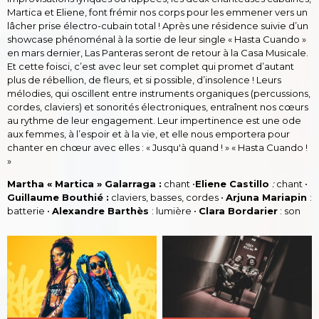
Martica et Eliene, font frémir nos corps pour les emmener vers un
lâcher prise électro-cubain total ! Après une résidence suivie d’un
showcase phénoménal à la sortie de leur single « Hasta Cuando »
en mars dernier, Las Panteras seront de retour à la Casa Musicale.
Et cette foisci, c’est avec leur set complet qui promet d’autant
plus de rébellion, de fleurs, et si possible, d’insolence ! Leurs
mélodies, qui oscillent entre instruments organiques (percussions,
cordes, claviers) et sonorités électroniques, entraînent nos cœurs
au rythme de leur engagement. Leur impertinence est une ode
aux femmes, à l’espoir et à la vie, et elle nous emportera pour
chanter en chœur avec elles : « Jusqu'à quand ! » « Hasta Cuando !
»
Martha « Martica » Galarraga :
chant •
Eliene Castillo
:
chant •
Guillaume Bouthié :
claviers, basses, cordes •
Arjuna Mariapin
:
batterie •
Alexandre Barthès
: lumière •
Clara Bordarier
: son