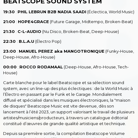
BEATSCOPE SOUND SYSTEM
19:30
:
PHIL LEBRUN B2B NADIA SAADI
(Éclectica, World Music)
21:00
:
HOPE4GRACE
(Future Garage, Midtempo, Broken-Beat)
21:30
:
C-L-AUDIO
(Nu Disco, Broken-Beat, Deep-House)
22:30
:
B.L.A.U
(Électro Pop)
23:00
:
MANUEL PEREZ aka MANGOTRONIQUE
(Funky-House,
Deep-House, Afro-House)
00:00
:
ROCCO RODAMAAL
(Deep-House, Afro-House, Tech-
House)
Carte blanche pour le label Beatscope et sa sélection sound
system, avec un line-up des plus éclectiques : de la World Music à
l’Électro en passant par le Funk et le Garage. Mondialement
diffusé et spécialisé dans les musiques électroniques, la "maison
de disques" Beatscope Music est vite devenue, dès son
lancement à l’été 2023, un support valorisant le travail de plusieurs
artistes/musiciens/producteurs, à travers un catalogue éditorial
constitué d’œuvres de grande qualité artistique et technique.
Depuis sa première sortie, la compilation Beatscope Volume