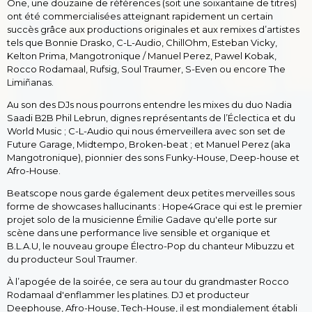
One, une douzaine de références (soit une soixantaine de titres)
ont été commercialisées atteignant rapidement un certain
succès grâce aux productions originales et aux remixes d’artistes
tels que Bonnie Drasko, C-L-Audio, ChillOhm, Esteban Vicky,
Kelton Prima, Mangotronique / Manuel Perez, Pawel Kobak,
Rocco Rodamaal, Rufsig, Soul Traumer, S-Even ou encore The
Limiñanas.
Au son des DJs nous pourrons entendre les mixes du duo Nadia
Saadi B2B Phil Lebrun, dignes représentants de l’Éclectica et du
World Music ; C-L-Audio qui nous émerveillera avec son set de
Future Garage, Midtempo, Broken-beat ; et Manuel Perez (aka
Mangotronique), pionnier des sons Funky-House, Deep-house et
Afro-House.
Beatscope nous garde également deux petites merveilles sous
forme de showcases hallucinants : Hope4Grace qui est le premier
projet solo de la musicienne Émilie Gadave qu'elle porte sur
scène dans une performance live sensible et organique et
B.L.A.U, le nouveau groupe Électro-Pop du chanteur Mibuzzu et
du producteur Soul Traumer.
À l’apogée de la soirée, ce sera au tour du grandmaster Rocco
Rodamaal d'enflammer les platines. DJ et producteur
Deephouse, Afro-House, Tech-House, il est mondialement établi