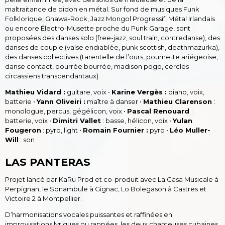
maltraitance de bidon en métal. Sur fond de musiques Funk
Folklorique, Gnawa-Rock, Jazz Mongol Progressif, Métal Irlandais
ou encore Électro-Musette proche du Punk Garage, sont
proposées des danses solo (free-jazz, soul train, contredanse), des
danses de couple (valse endiablée, punk scottish, deathmazurka),
des danses collectives (tarentelle de l’ours, poumette ariégeoise,
danse contact, bourrée bourrée, madison pogo, cercles
circassiens transcendantaux).
Mathieu Vidard :
guitare, voix •
Karine Vergès :
piano, voix,
batterie •
Yann Oliveiri :
maître à danser •
Mathieu Clarenson
:
monologue, percus, gégélicon, voix •
Pascal Renouard
:
batterie, voix •
Dimitri Vallet
: basse, hélicon, voix •
Yulan
Fougeron
: pyro, light •
Romain Fournier :
pyro •
Léo Muller-
Will
: son
LAS PANTERAS
Projet lancé par KaRu Prod et co-produit avec La Casa Musicale à
Perpignan, le Sonambule à Gignac, Lo Bolegason à Castres et
Victoire 2 à Montpellier.
D’harmonisations vocales puissantes et raffinées en
improvisations lyriques ou rappées, les deux chanteuses cubaines,