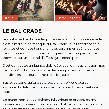
IRIWAN
LE BAL CRADE
LE BAL CRADE
Les festivités traditionnelles poussées à leur paroxysme déjanté,
c’est la marque de fabrique du Bal Crade. Ici, airs traditionnels
revisités et compositions originales sont mis en scène par des
personnalités non moins excentriques qui accompagnent leur
show de tout un arsenal d’effets pyrotechniques.
C’est dans cette ambiance débridée, que les musiciens gominés
de bleus s’invitent sur la scène dévorée par les flammes pour
chauffer les danseurs et mettre le feu au plancher.
Basse, batterie, guitare saturée, piano, voix et d’autres
instruments détrônent violons, accordéons, flûtes et vielles à
roue.
Ce grand moment de lâchage folklorique et bruyant donne
naissance à une version explosive du bal trad à grands coups de
pelle enflammée, avec des solos de meuleuse et de la