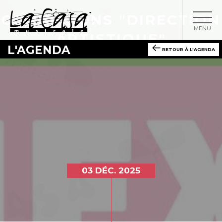
CONNEXIONS "DIRECTION
MENU
ARTISTIQUE"
L'AGENDA
RETOUR À L'AGENDA
03 DÉC. 2025