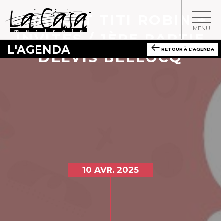
CONCERT TITI ROBIN +
MENU
INVITÉS / 1ÈRE PARTIE
L'AGENDA
RETOUR À L'AGENDA
DELVIS BELLOCQ
10 AVR. 2025