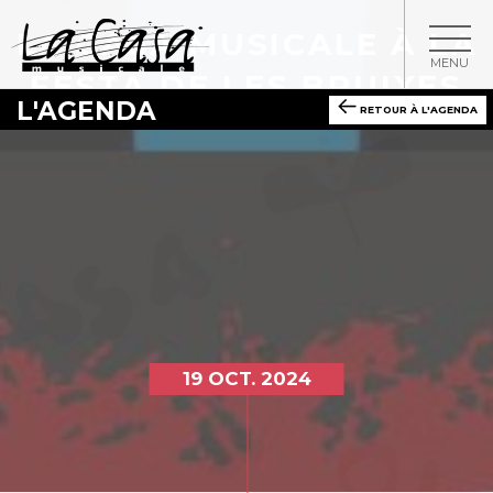
LA CASA MUSICALE À LA
MENU
FESTA DE LES BRUIXES
L'AGENDA
RETOUR À L'AGENDA
19 OCT. 2024