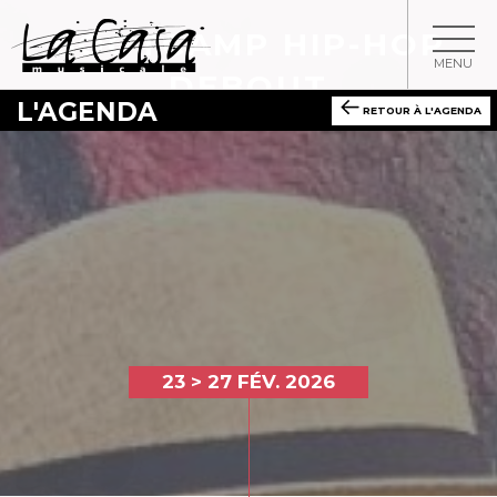
BOOTCAMP HIP-HOP
MENU
DEBOUT
L'AGENDA
RETOUR À L'AGENDA
23 > 27 FÉV. 2026